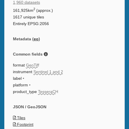
1,960 datasets
2
161,925km
(approx.)
1617 unique tiles
Entirely EPSG:2056
Metadata (
eo
)
Common fields
format
GeoTiff
instrument
Sentinel 1 and 2
label
•
platform
•
product_type
TesseraCH
JSON / GeoJSON
Tiles
Footprint