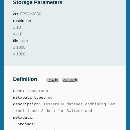
Storage Parameters
crs
EPSG:2056
resolution
x
10
y
-10
tile_size
x
1000
y
1000
Definition
RAW
As Stac
name:
tesserach
metadata_type:
eo
description:
TesseraCH dataset combining Sen
tinel 1 and 2 data for Switzerland
metadata:
product: