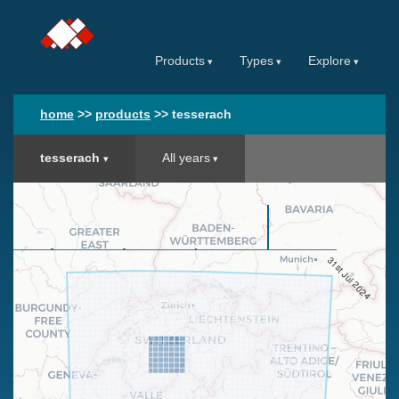
Products
Types
Explore
home
>>
products
>>
tesserach
tesserach
All years
31st Jul 2024